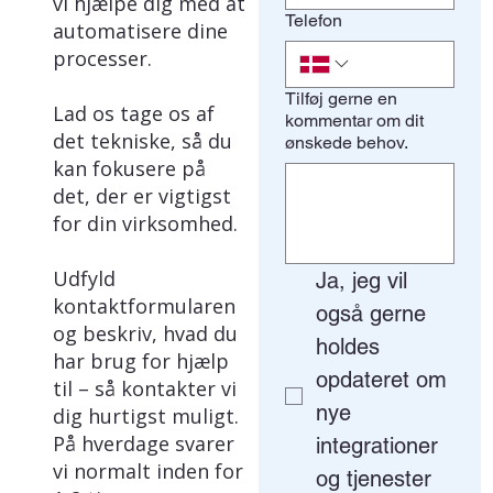
vi hjælpe dig med at
Telefon
automatisere dine
processer.
Tilføj gerne en
Lad os tage os af
kommentar om dit
det tekniske, så du
ønskede behov.
kan fokusere på
det, der er vigtigst
for din virksomhed.
Udfyld
Ja, jeg vil 
kontaktformularen
også gerne 
og beskriv, hvad du
holdes 
har brug for hjælp
opdateret om 
til – så kontakter vi
nye 
dig hurtigst muligt.
På hverdage svarer
integrationer 
vi normalt inden for
og tjenester 